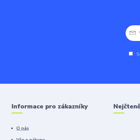
So
Informace pro zákazníky
Nejčteně
O nás
Vše o nákupu