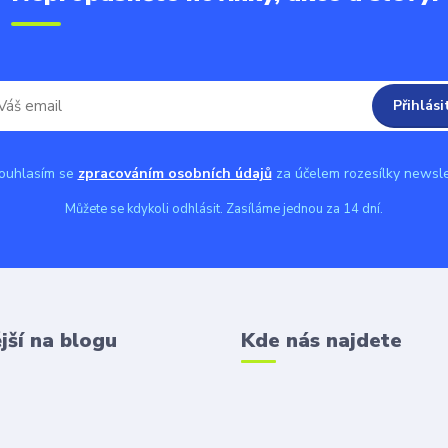
Přihlási
uhlasím se
zpracováním osobních údajů
za účelem rozesílky newsle
Můžete se kdykoli odhlásit. Zasíláme jednou za 14 dní.
jší na blogu
Kde nás najdete