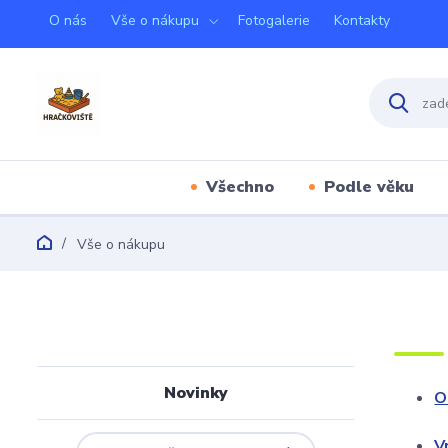
O nás
Vše o nákupu
Fotogalerie
Kontakty
Všechno
Podle věku
Vše o nákupu
Novinky
O
V