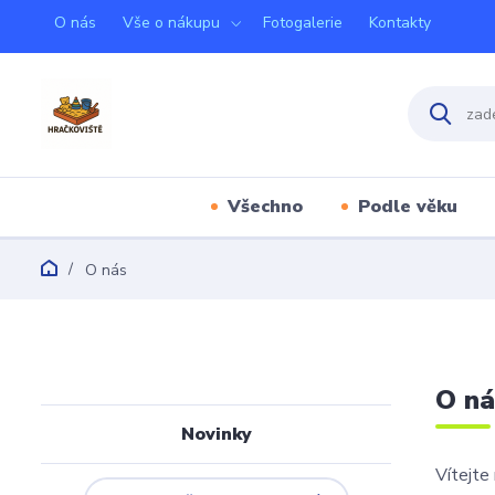
O nás
Vše o nákupu
Fotogalerie
Kontakty
Všechno
Podle věku
O nás
O n
Novinky
Vítejte