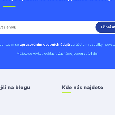
Přihlási
uhlasím se
zpracováním osobních údajů
za účelem rozesílky newsle
Můžete se kdykoli odhlásit. Zasíláme jednou za 14 dní.
jší na blogu
Kde nás najdete