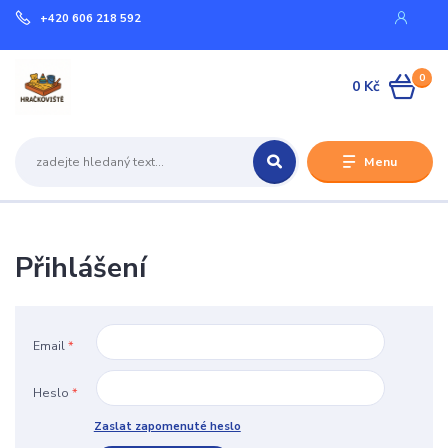
+420 606 218 592
0
0 Kč
Menu
Přihlášení
Email
*
Heslo
*
Zaslat zapomenuté heslo