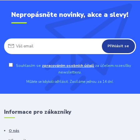
Nepropásněte novinky, akce a slevy!
Přihlásit se
Souhlasím se
zpracováním osobních údajů
za účelem rozesílky
newsletteru.
Můžete se kdykoli odhlásit. Zasíláme jednou za 14 dní.
Informace pro zákazníky
O nás