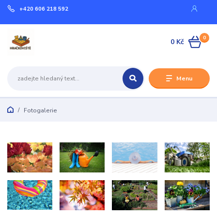
+420 606 218 592
0
0 Kč
Menu
Fotogalerie