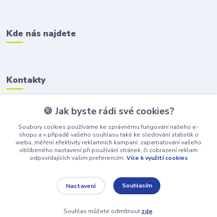
Kde nás najdete
Kontakty
Zákaznická podpora
🍪 Jak byste rádi své cookies?
+420 606 218 592
Soubory cookies používáme ke správnému fungování našeho e-
shopu a v případě vašeho souhlasu také ke sledování statistik o
info@hrackoviste.cz
webu, měření efektivity reklamních kampaní, zapamatování vašeho
oblíbeného nastavení při používání stránek, či zobrazení reklam
odpovídajících vašim preferencím.
Více k využití cookies
Souhlasím
Nastavení
© 2025 Všechna práva vyhrazena.
Souhlas můžete odmítnout
zde
.
Vytvořeno na
Eshop-rychle.cz