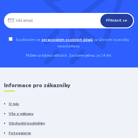
Přihlásit se
Souhlasím se
zpracováním osobních údajů
za účelem rozesílky
newsletteru.
Můžete se kdykoli odhlásit. Zasíláme jednou za 14 dní.
Informace pro zákazníky
O nás
Vše o nákupu
Obchodní podmínky
Fotogalerie