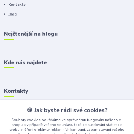
Kontakty
Blog
Nejčtenější na blogu
Kde nás najdete
Kontakty
Zákaznická podpora
🍪 Jak byste rádi své cookies?
+420 606 218 592
Soubory cookies používáme ke správnému fungování našeho e-
shopu a v případě vašeho souhlasu také ke sledování statistik o
info@hrackoviste.cz
webu, měření efektivity reklamních kampaní, zapamatování vašeho