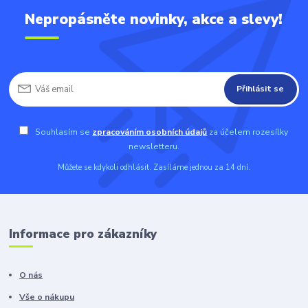
Nepropásněte novinky, akce a slevy!
Přihlásit se
Souhlasím se
zpracováním osobních údajů
za účelem rozesílky
newsletteru.
Můžete se kdykoli odhlásit. Zasíláme jednou za 14 dní.
Informace pro zákazníky
O nás
Vše o nákupu