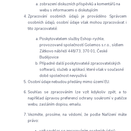
zobrazení diskuzních příspěvků a komentářů na
webu s informacemi o diskutujícím
Zpracování osobních údajů je prováděno Správcem
osobních údajů, osobní údaje však mohou zpracovávat i
tito zpracovatelé:
Poskytovatelem služby Eshop-rychle,
provozované společností Golemos s.r.o., sídlem
Zátkovo nábřeží 448/73, 370 01, České
Budějovice
Případně další poskytovatelé zpracovatelských
softwarů, služeb a aplikací, které však v současné
době společnost nevyužívá.
Osobní údaje nebudou předány mimo území EU.
Souhlas se zpracováním lze vzít kdykoliv zpět, a to
například úpravou preferencí ochrany soukromí v patičce
webu, zasláním dopisu, emailu.
Vezměte, prosíme, na vědomí, že podle Nařízení máte
právo:
vzít souhlas se zpracováním osobních údajů