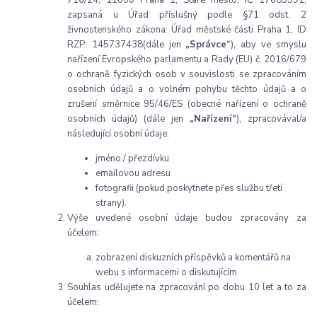
zapsaná u Úřad příslušný podle §71 odst. 2
živnostenského zákona: Úřad městské části Praha 1, ID
RZP: 145737438(dále jen
„Správce“
), aby ve smyslu
nařízení Evropského parlamentu a Rady (EU) č. 2016/679
o ochraně fyzických osob v souvislosti se zpracováním
osobních údajů a o volném pohybu těchto údajů a o
zrušení směrnice 95/46/ES (obecné nařízení o ochraně
osobních údajů) (dále jen
„Nařízení“
), zpracovával/a
následující osobní údaje:
jméno / přezdívku
emailovou adresu
fotografii (pokud poskytnete přes službu třetí
strany).
Výše uvedené osobní údaje budou zpracovány za
účelem:
zobrazení diskuzních příspěvků a komentářů na
webu s informacemi o diskutujícím
Souhlas udělujete na zpracování po dobu 10 let a to za
účelem: