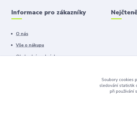
Informace pro zákazníky
Nejčteně
O nás
Vše o nákupu
Obchodní podmínky
Fotogalerie
Kontakty
Soubory cookies 
sledování statisti
Blog
při používání 
© 2025 Všechna práva vyhrazena.