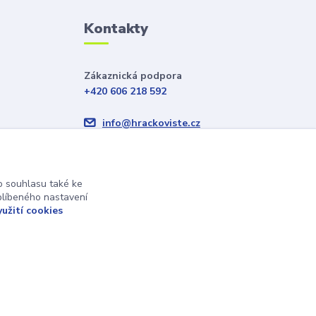
Kontakty
Zákaznická podpora
+420 606 218 592
info@hrackoviste.cz
 souhlasu také ke
blíbeného nastavení
yužití cookies
Vytvořeno na
Eshop-rychle.cz