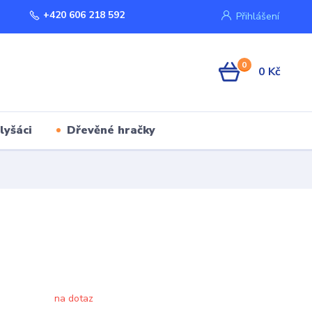
+420 606 218 592
Přihlášení
0
0 Kč
lyšáci
Dřevěné hračky
na dotaz