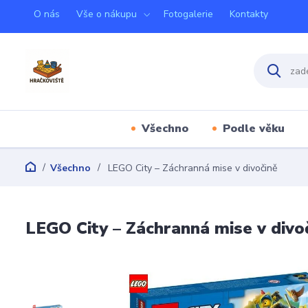
O nás
Vše o nákupu
Fotogalerie
Kontakty
Všechno
Podle věku
Všechno
LEGO City – Záchranná mise v divočině
LEGO City – Záchranná mise v divo