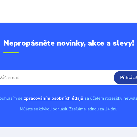
Nepropásněte novinky, akce a slevy!
Přihlási
uhlasím se
zpracováním osobních údajů
za účelem rozesílky newsle
Můžete se kdykoli odhlásit. Zasíláme jednou za 14 dní.