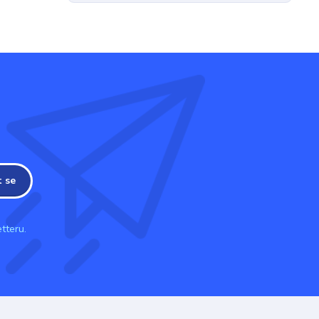
t se
tteru.