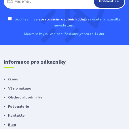
Přihlásit se
Souhlasím se
zpracováním osobních údajů
za účelem rozesílky
newsletteru.
Můžete se kdykoli odhlásit. Zasíláme jednou za 14 dní.
Informace pro zákazníky
O nás
Vše o nákupu
Obchodní podmínky
Fotogalerie
Kontakty
Blog