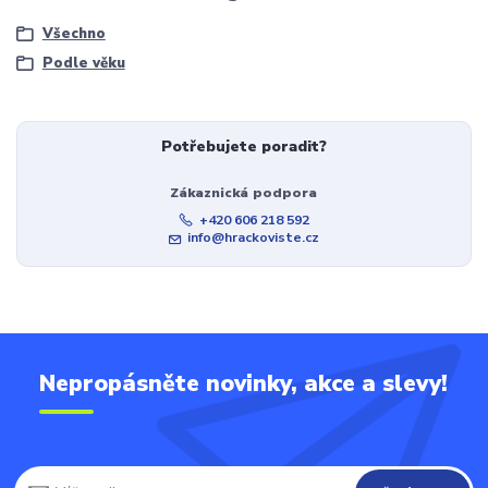
Všechno
Podle věku
Potřebujete poradit?
Zákaznická podpora
+420 606 218 592
info@hrackoviste.cz
Nepropásněte novinky, akce a slevy!