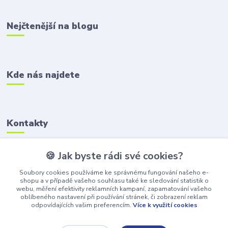
Nejčtenější na blogu
Kde nás najdete
Kontakty
🍪 Jak byste rádi své cookies?
Zákaznická podpora
+420 606 218 592
Soubory cookies používáme ke správnému fungování našeho e-
shopu a v případě vašeho souhlasu také ke sledování statistik o
info@hrackoviste.cz
webu, měření efektivity reklamních kampaní, zapamatování vašeho
oblíbeného nastavení při používání stránek, či zobrazení reklam
odpovídajících vašim preferencím.
Více k využití cookies