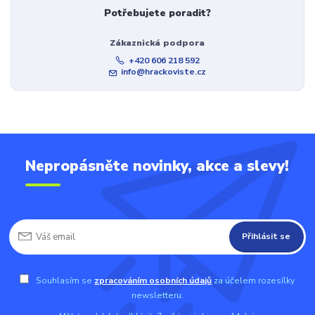
Potřebujete poradit?
Zákaznická podpora
+420 606 218 592
info@hrackoviste.cz
Nepropásněte novinky, akce a slevy!
Přihlásit se
Souhlasím se
zpracováním osobních údajů
za účelem rozesílky
newsletteru.