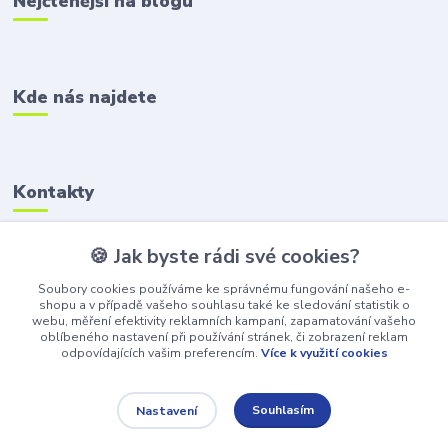
Nejčtenější na blogu
Kde nás najdete
Kontakty
Zákaznická podpora
🍪 Jak byste rádi své cookies?
+420 606 218 592
Soubory cookies používáme ke správnému fungování našeho e-
shopu a v případě vašeho souhlasu také ke sledování statistik o
info@hrackoviste.cz
webu, měření efektivity reklamních kampaní, zapamatování vašeho
oblíbeného nastavení při používání stránek, či zobrazení reklam
odpovídajících vašim preferencím.
Více k využití cookies
Souhlasím
Nastavení
© 2025 Všechna práva vyhrazena.